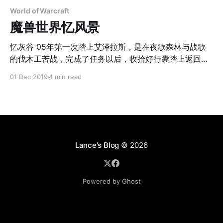
World of Warcraft
魔兽世界忆风景
忆灰谷 05年第一次踏上艾泽拉斯，是在夜歌森林与战歌
的伐木工苦战，完成了任务以后，收拾好行囊踏上返回永
夜港的路途，在经过费伦河的时候，我驻足在桥上欣赏了
01 Dec 2019
4 min read
好一会儿这条如同艾露恩女神的眼睛一般圣洁的河流，而
路边泛着淡绿色的魔法灯笼和达那苏斯的一样，映得整个
夜歌森林充满了神秘优雅。 忆丹莫罗 假如你问什么地方
的雪不是冰冷的，矮人一定会自豪的告诉你当然是他们的
家乡丹莫罗，没错，丹莫罗的雪不像冬泉谷那样寂寞萧
瑟，也不似风暴群山的呼啸冷峻，而是充满了温馨的感
Lance's Blog
© 2026
觉，假如非要形容，就好像你一看见丹莫罗的飘雪，便会
想到不远处的家中温暖的壁炉和餐桌上等待你归来的亲
人。 忆塔那利斯 初到加基森，并没有令人惊喜的景象，
Powered by Ghost
永远炎热的天气和晃眼的沙子令人难以忍受，但如果到了
深夜你还不愿意回到旅馆，那么你将会看到一番与白天截
然不同的景色，皎洁的月光将一望无垠的沙漠覆上了一层