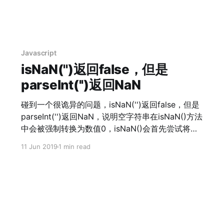
Javascript
isNaN('')返回false，但是
parseInt('')返回NaN
碰到一个很诡异的问题，isNaN('')返回false，但是
parseInt('')返回NaN，说明空字符串在isNaN()方法
中会被强制转换为数值0，isNaN()会首先尝试将这
个参数转换为数值，然后才会对转换后的结果是否
11 Jun 2019
1 min read
是NaN进行判断。因此，对于能被强制转换为有效
的非NaN数值来说返回false值。但是isNaN()方法
中很明显并不是用parseInt()强制转换，而是直接判
断，空字符串直接用parseInt('')方法转换的返回值
实际上NaN。 isNaN()常见的集中返回值： //
number isNaN(NaN); // true isNaN(undefined);