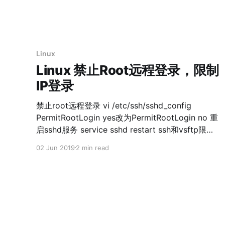
将 XXX.crt 更改为 cert.pem 将 XXX.key 更改为
地就安静的坐落在山腹之中，无论是燃烧军团，还
key.
是天灾大军，
Linux
Linux 禁止Root远程登录，限制
IP登录
禁止root远程登录 vi /etc/ssh/sshd_config
PermitRootLogin yes改为PermitRootLogin no 重
启sshd服务 service sshd restart ssh和vsftp限制
IP登录白名单和黑名单 * 修改文
02 Jun 2019
2 min read
件：/etc/hosts.deny，加上最后两行，阻止所以进
入,如下： # hosts.deny This file describes the
names of the hosts which are # *not* allowed
to use the local INET services, as decided # by
the '/usr/sbin/tcpd'