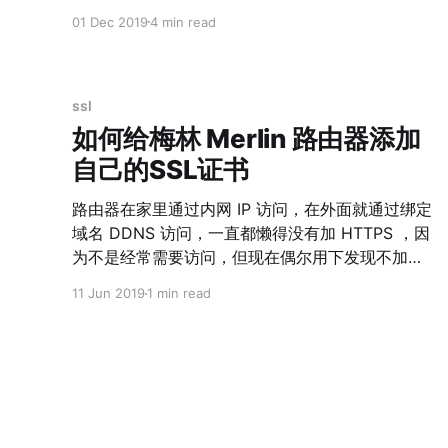
踏上返回永夜港的路途，在经过费伦河的时候，我
01 Dec 2019
4 min read
驻足在桥上欣赏了好一会儿这条如同艾露恩女神的
眼睛一般圣洁的河流，而路边泛着淡绿色的魔法灯
笼和达那苏斯的一样，映得整个夜歌森林充满了神
秘优雅。 忆丹莫罗 假如你问什么地方的雪不是冰冷
ssl
的，矮人一定会自豪的告诉你当然是他们的家乡丹
如何给梅林 Merlin 路由器添加
莫罗，没错，丹莫罗的雪不像冬泉谷那样寂寞萧
自己的SSL证书
瑟，也不似风暴群山的呼啸冷峻，而是充满了温馨
的感觉，假如非要形容，就好像你一看见丹莫罗的
路由器在家里通过内网 IP 访问，在外面就通过绑定
飘雪，便会想到不远处的家中温暖的壁炉和餐桌上
域名 DDNS 访问，一直都懒得没有加 HTTPS ，因
等待你归来的亲人。 忆塔那利斯 初到加基森，并没
为不是经常需要访问，但现在偶尔用下发现不加
有令人惊喜的景象，永远炎热的天气和晃眼的沙子
HTTPS 不行了，chrome 根本不让 HTTP 了。 搜
11 Jun 2019
1 min read
令人难以忍受，但如果到了深夜你还不愿意回到旅
索了下，我按照有些教程做一重启就还原了，根本
馆，那么你将会看到一番与白天截然不同的景色，
不好使，研究了下操作如下。 * 进 系统管理 -> 系
皎洁的月光将一望无垠的沙漠覆上了一层淡淡的银
统设置 启用的 HTTPS ,修改端口号。 * 绑定域名到
衣，头顶的浩瀚星空在远处与沙漠交接，让人仿佛
路由器，可通过市场里的几种 DNS 插件，这个我之
置身于混沌未开的远古之地。 忆月光林地 费伍德的
前写过，比较简单。 * 申请SSL证书，如阿里等网
木喉熊洞除了通往冰冷美丽的冬泉谷，它还通往着
站有免费的。 * 选择 apache 下载证书，解压缩：
另一个世外桃源，一座属于半神塞那留斯守护的林