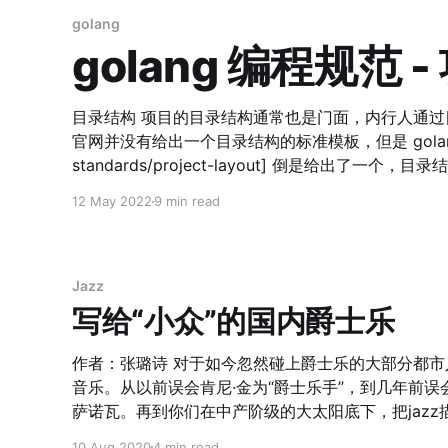
golang
golang 编程规范
目录结构 项目的目录结构通常也是门面，内行人通过目
官网并没有给出一个目录结构的标准模板，但是 golang-standa
standards/project-layout] 倒是给出了一个，目录结构如下： ├── api ├── assets
├── ci │ └── package ├── cmd │ └── _your_app_ ├── configs ├── deployments ├── docs
12 May 2022
9 min read
├── examples ├── githooks ├── init ├── internal │ ├── app │ │ └── _your_app_ │ └
│ └── _your_private_lib_ ├── pkg │ └── _your_public_lib_ ├── scripts ├── test ├──
third_party ├── tools ├── vendor ├── w
Jazz
写给“小众”的国内爵士乐
作者：张璐诗 对于如今忽然碰上爵士乐的大部分都市人，这是一种形式多于一种
音乐。从以前误会肯尼·金为“爵士乐手”，到几年前
萨诺瓦。再到你们在中产阶级的大太阳底下，把jaz
但对不起那真的不是爵士乐。 为爵士乐扶正形象，出于我对这种天性自由的音乐
10 Aug 2020
4 min read