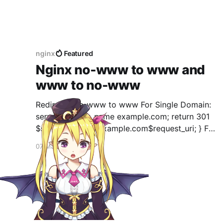
nginx
Featured
Nginx no-www to www and
www to no-www
Redirect non-www to www For Single Domain:
server { server_name example.com; return 301
$scheme://www.example.com$request_uri; } For
All Domains: server { server_name
07 May 2019
"~^(?!www\.).*"; return 301
$scheme://www.$host$request_uri; } -----------
----------------------------------------------------
----------------- Redirect www to non-www For
Single Domain: server { server_name
www.example.