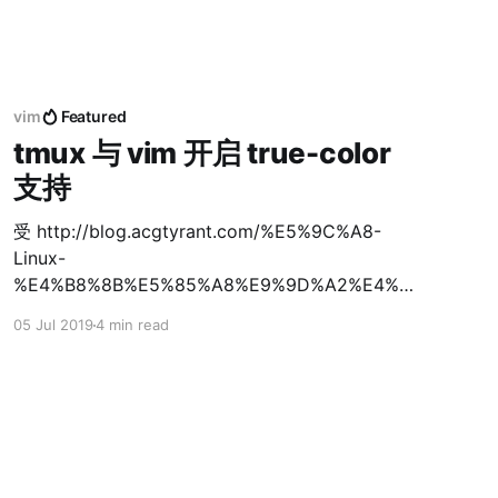
。其实，MongoDB和 SQL Server 、MySQL
 数据库对象的设计调整、索引的创建、语句的优化，都会对
止向_id中
ngoDB文档中都会有一个“_id”键，默认是个
vim
Featured
包含时间戳、机器ID、进程ID和计数器）。MongoDB在
tmux 与 vim 开启 true-color
入时 速度相差很大，指定_id会减慢插入的速率。
支持
受 http://blog.acgtyrant.com/%E5%9C%A8-
Linux-
%E4%B8%8B%E5%85%A8%E9%9D%A2%E4%B
D%BF%E7%94%A8%E7%9C%9F%E5%BD%A9.ht
05 Jul 2019
4 min read
ml 这篇文章启发，知道了在终端的世界里有高于
256色的True-Color的存在1
[https://www.ogura.io/posts/2018/09/true-
color-in-vim-under-tmux-on-ubuntu/#fn: