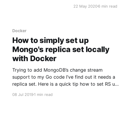
功能的实现，而忽视了性能的要求
同任一种艺术形式的发展，
22 May 2020
6 min read
、Oracle 一样，一个
。从一出生，它的本真便是
性能产生巨大的影响。 为了充分挖掘MongoDB性能，现简单总计了以下18条，
青”比尔·埃文斯认为：爵士的
欢迎大家一起来持续总结完善。 1. 文档中的_id键推荐使用默认值，禁
画于质地极薄的羊皮纸上，
保存自定义的值。 解读：Mo
Docker
，非刻意地流畅一气而成为
ObjectID对象（标识符中
How to simply set up
指定_id与不指定_id插
室跃上卡内基音乐厅时，曾土
Mongo's replica set locally
with Docker
馆里，因为能跟大众亲昵。
Trying to add MongoDB’s change stream
support to my Go code I’ve find out it needs a
replica set. Here is a quick tip how to set RS up
on your local machine with Docker. Before all,
08 Jul 2019
1 min read
you’ll need the docker compose installed at
your PC. Check