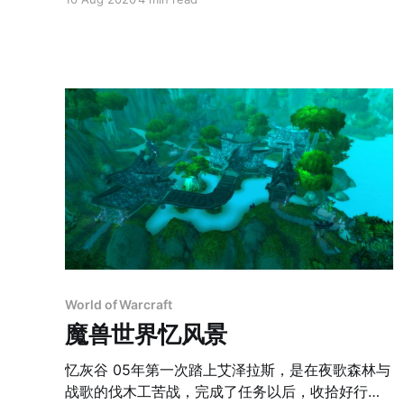
之敬。它20世纪初脱胎于非裔美国人贫民窟，而后如
随社会的动荡而经历过地狱与天堂，今天继续在蜕变
处处阻挠人们对其定义的“即兴”性。爵士大师中的“文
即兴与一种日本的视觉艺术异曲同工：以黑白两色作
任何涂改将尽弃前功，因而需要执笔者具备极高悟性
上佳。 这种气质，我深以为是爵士乐因而在政府与市场两头皆不到岸的缘故。不
错，萨克斯“大鸟”查理·帕克在爵士乐第一次登堂入
头土脑地受宠若惊：“就像妓女走进了教堂”。 不过来京为爵士节启幕的法国小提
琴大师迪迪耶·洛克伍德则对我说，他还是宁愿在小酒
爵士乐近十多年来在北京不紧不慢地发展。但还远
World of Warcraft
魔兽世界忆风景
忆灰谷 05年第一次踏上艾泽拉斯，是在夜歌森林与
战歌的伐木工苦战，完成了任务以后，收拾好行囊